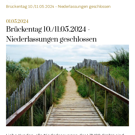
Brückentag 10./11.05.2024 - Niederlassungen geschlossen
HOCHSTEINE
01.05.2024
KOLUMBARIEN
Brückentag 10./11.05.2024 - 
BREITSTEINE
Niederlassungen geschlossen
LIEGESTEINE
URNENANLAGEN
LEUCHTGRABMALE
ACCESSOIRES
KONTAKT
ADRESSEN NIEDERLASSUNGEN
ÖFFNUNGSZEITEN
IMPRESSUM 