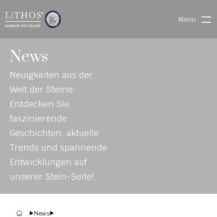
Menu
HOME
News
LIVE CHAT
Neuigkeiten aus der 
WARENVERFOLGUNG
Welt der Steine: 
Entdecken Sie 
faszinierende 
ONL
MATERIALIEN
Geschichten, aktuelle 
INE-
STEINMETZFINDER
Trends und spannende 
KAT
3D-KONFIGURATOR 
Entwicklungen auf 
ALO
DOWNLOADS
unserer Stein-Seite!
G
DENKMALE
News
MAGRADO