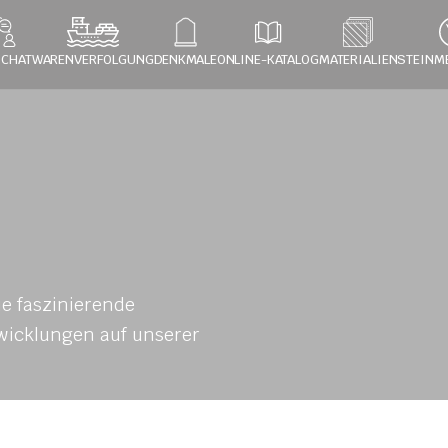
 CHAT
WARENVERFOLGUNG
DENKMALE
ONLINE-KATALOG
MATERIALIEN
STEINM
e faszinierende 
icklungen auf unserer 